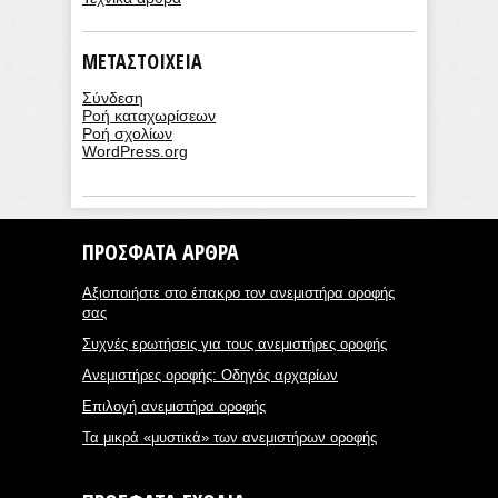
ΜΕΤΑΣΤΟΙΧΕΊΑ
Σύνδεση
Ροή καταχωρίσεων
Ροή σχολίων
WordPress.org
ΠΡΌΣΦΑΤΑ ΆΡΘΡΑ
Αξιοποιήστε στο έπακρο τον ανεμιστήρα οροφής
σας
Συχνές ερωτήσεις για τους ανεμιστήρες οροφής
Ανεμιστήρες οροφής: Οδηγός αρχαρίων
Επιλογή ανεμιστήρα οροφής
Τα μικρά «μυστικά» των ανεμιστήρων οροφής