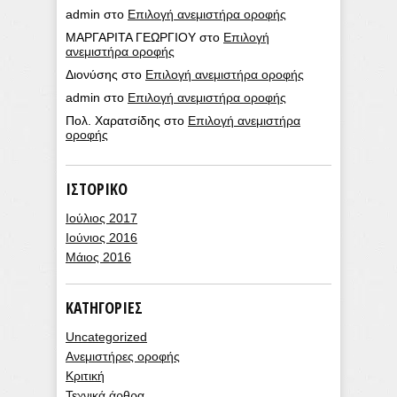
admin
στο
Επιλογή ανεμιστήρα οροφής
ΜΑΡΓΑΡΙΤΑ ΓΕΩΡΓΙΟΥ
στο
Επιλογή
ανεμιστήρα οροφής
Διονύσης
στο
Επιλογή ανεμιστήρα οροφής
admin
στο
Επιλογή ανεμιστήρα οροφής
Πολ. Χαρατσίδης
στο
Επιλογή ανεμιστήρα
οροφής
ΙΣΤΟΡΙΚΌ
Ιούλιος 2017
Ιούνιος 2016
Μάιος 2016
KΑΤΗΓΟΡΊΕΣ
Uncategorized
Ανεμιστήρες οροφής
Κριτική
Τεχνικά άρθρα