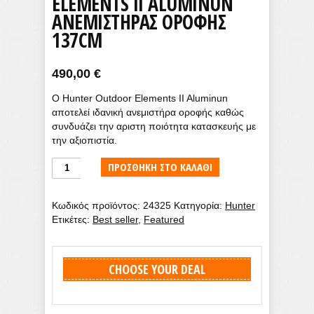
ELEMENTS II ALUMINUN
ΑΝΕΜΙΣΤΉΡΑΣ ΟΡΟΦΉΣ
137CM
490,00
€
Ο Hunter Outdoor Elements II Aluminun
αποτελεί ιδανική ανεμιστήρα οροφής καθώς
συνδυάζει την αριστη ποιότητα κατασκευής με
την αξιοπιστία.
Hunter
ΠΡΟΣΘΉΚΗ ΣΤΟ ΚΑΛΆΘΙ
Outdoor
Elements
Κωδικός προϊόντος:
24325
Κατηγορία:
Hunter
II
Ετικέτες:
Best seller
,
Featured
Aluminun
ανεμιστήρας
οροφής
137cm
CHOOSE YOUR DEAL
ποσότητα