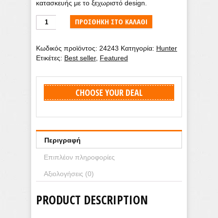
κατασκευής με το ξεχωριστό design.
Hunter
ΠΡΟΣΘΉΚΗ ΣΤΟ ΚΑΛΆΘΙ
Carrera
Brushed
Κωδικός προϊόντος:
24243
Κατηγορία:
Hunter
Nickel
Ετικέτες:
Best seller
,
Featured
ανεμιστήρας
οροφής
132cm
ποσότητα
CHOOSE YOUR DEAL
Περιγραφή
Επιπλέον πληροφορίες
Αξιολογήσεις (0)
PRODUCT DESCRIPTION