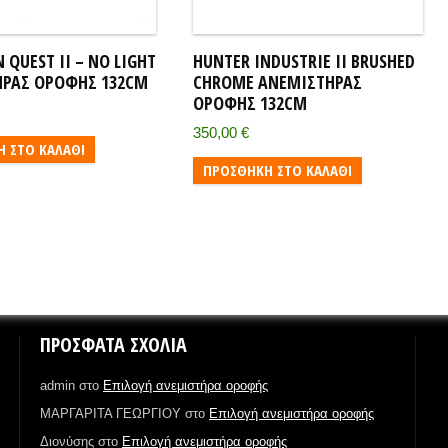
 QUEST II – NO LIGHT
HUNTER INDUSTRIE II BRUSHED
ΡΑΣ ΟΡΟΦΉΣ 132CM
CHROME ΑΝΕΜΙΣΤΉΡΑΣ
ΟΡΟΦΉΣ 132CM
350,00
€
 ΣΤΟ ΚΑΛΆΘΙ
ΠΡΟΣΘΉΚΗ ΣΤΟ ΚΑΛΆΘΙ
ΠΡΌΣΦΑΤΑ ΣΧΌΛΙΑ
admin
στο
Επιλογή ανεμιστήρα οροφής
ΜΑΡΓΑΡΙΤΑ ΓΕΩΡΓΙΟΥ
στο
Επιλογή ανεμιστήρα οροφής
Διονύσης
στο
Επιλογή ανεμιστήρα οροφής