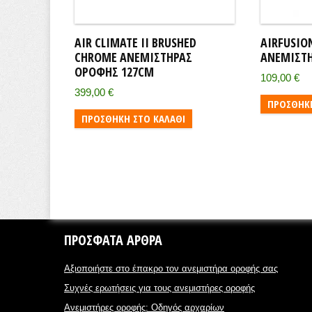
AIR CLIMATE II BRUSHED
AIRFUSION
CHROME ΑΝΕΜΙΣΤΉΡΑΣ
ΑΝΕΜΙΣΤΉ
ΟΡΟΦΉΣ 127CM
109,00
€
399,00
€
ΠΡΟΣΘΉΚΗ
ΠΡΟΣΘΉΚΗ ΣΤΟ ΚΑΛΆΘΙ
ΠΡΌΣΦΑΤΑ ΆΡΘΡΑ
Αξιοποιήστε στο έπακρο τον ανεμιστήρα οροφής σας
Συχνές ερωτήσεις για τους ανεμιστήρες οροφής
Ανεμιστήρες οροφής: Οδηγός αρχαρίων