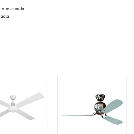
η συσκευασία.
υασία