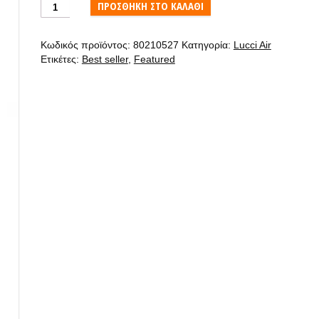
Air
ΠΡΟΣΘΉΚΗ ΣΤΟ ΚΑΛΆΘΙ
Climate
II
Κωδικός προϊόντος:
80210527
Κατηγορία:
Lucci Air
Charcoal
Ετικέτες:
Best seller
,
Featured
Ανεμιστήρας
οροφής
127cm
ποσότητα