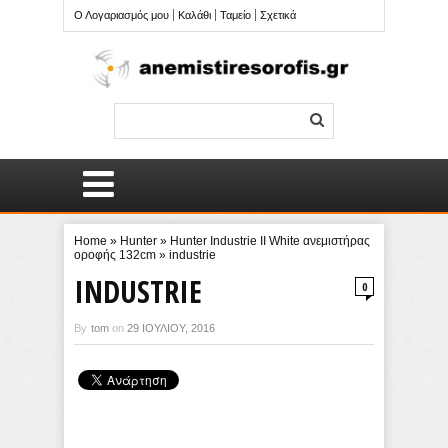
Ο Λογαριασμός μου
Καλάθι
Ταμείο
Σχετικά
Home
»
Hunter
»
Hunter Industrie II White ανεμιστήρας
οροφής 132cm
»
industrie
INDUSTRIE
0
By
tom
on
29 ΙΟΥΛΊΟΥ, 2016