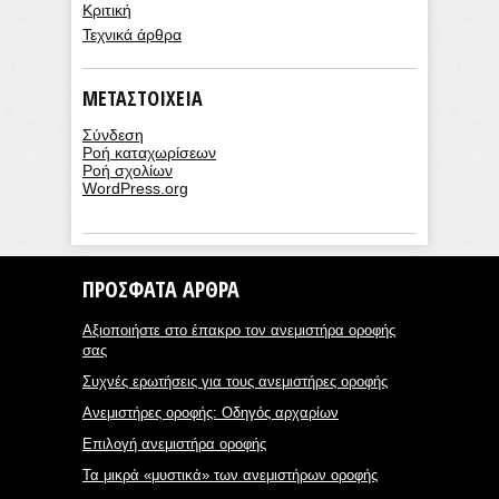
Κριτική
Τεχνικά άρθρα
ΜΕΤΑΣΤΟΙΧΕΊΑ
Σύνδεση
Ροή καταχωρίσεων
Ροή σχολίων
WordPress.org
ΠΡΌΣΦΑΤΑ ΆΡΘΡΑ
Αξιοποιήστε στο έπακρο τον ανεμιστήρα οροφής
σας
Συχνές ερωτήσεις για τους ανεμιστήρες οροφής
Ανεμιστήρες οροφής: Οδηγός αρχαρίων
Επιλογή ανεμιστήρα οροφής
Τα μικρά «μυστικά» των ανεμιστήρων οροφής