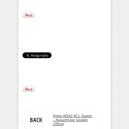
Tom Giantsi
Primo WS42-4CL Λευκός
BACK
– Ανεμιστήρας οροφής
105cm