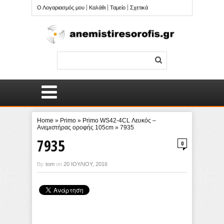
Ο Λογαριασμός μου
Καλάθι
Ταμείο
Σχετικά
Home
»
Primo
»
Primo WS42-4CL Λευκός –
Ανεμιστήρας οροφής 105cm
»
7935
7935
0
By
tom
on
20 ΙΟΥΛΊΟΥ, 2016