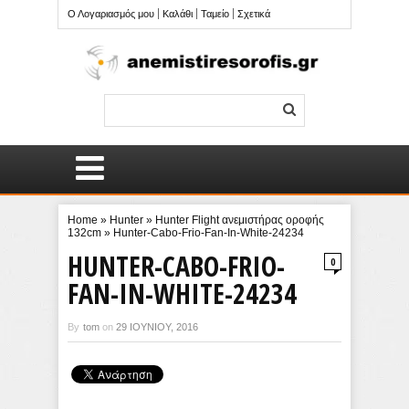
Ο Λογαριασμός μου
Καλάθι
Ταμείο
Σχετικά
Home
»
Hunter
»
Hunter Flight ανεμιστήρας οροφής
132cm
»
Hunter-Cabo-Frio-Fan-In-White-24234
HUNTER-CABO-FRIO-
0
FAN-IN-WHITE-24234
By
tom
on
29 ΙΟΥΝΊΟΥ, 2016